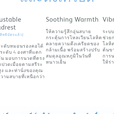
ustable
Soothing Warmth
Vib
drest
ให้ความรู้สึกอุ่นสบาย
ระบบ
บสิทธิบัตรแล้ว]
กระตุ้นการไหลเวียนโลหิต
ช่วย
คลายความตึงเครียดของ
โลหิ
ระดับหมอนรองคอได้
กล้ามเนื้อ พร้อมสร้างปรับ
ต้นข
4 ระดับ 4 องศาที่แตก
สมดุลอุณหภูมิในวันที่
การน
กัน มอบการนวดที่ตรง
หนาวเย็น
ให้ร่
ุดปวดเมื่อยตามสรีระ
สูง และท่านั่งของคุณ
อความสบายที่เหนือกว่า