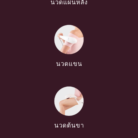
นวดแผ่นหลัง
นวดแขน
นวดต้นขา