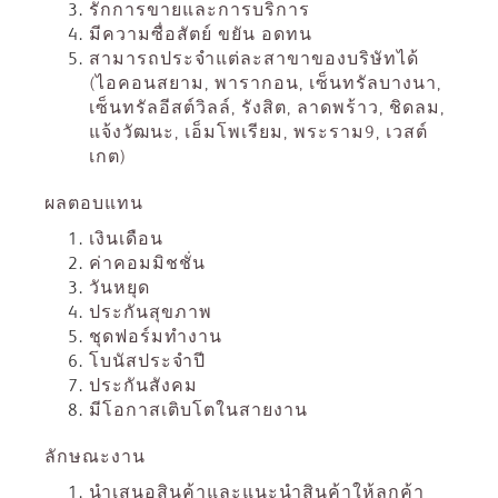
รักการขายและการบริการ
มีความซื่อสัตย์
ขยัน
อดทน
สามารถประจำแต่ละสาขาของบริษัทได้
(
ไอคอนสยาม
,
พารากอน
,
เซ็นทรัลบางนา
,
เซ็นทรัลอีสต์วิลล์
,
รังสิต
,
ลาดพร้าว
,
ชิดลม
,
แจ้งวัฒนะ
,
เอ็มโพเรียม
,
พระราม
9,
เวสต์
เกต
)
ผลตอบแทน
เงินเดือน
ค่าคอมมิชชั่น
วันหยุด
ประกันสุขภาพ
ชุดฟอร์มทำงาน
โบนัสประจำปี
ประกันสังคม
มีโอกาสเติบโตในสายงาน
ลักษณะงาน
นำเสนอสินค้าและแนะนำสินค้าให้ลูกค้า